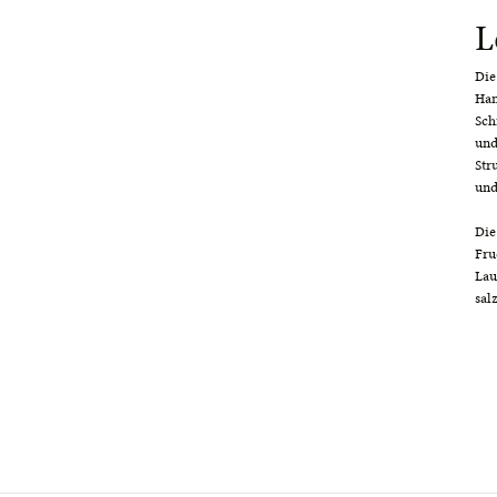
L
Die
Han
Sch
und
Str
und
Die
Fru
Lau
sal