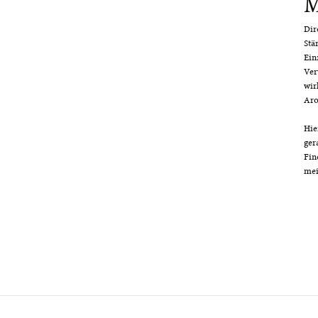
M
Dir
Stä
Ein
Ver
wir
Aro
Hie
ger
Fin
mei