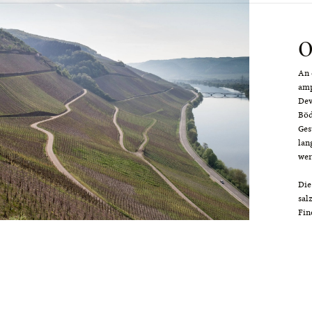
O
An 
amp
Dev
Böd
Ges
lan
wer
Die
sal
Fin