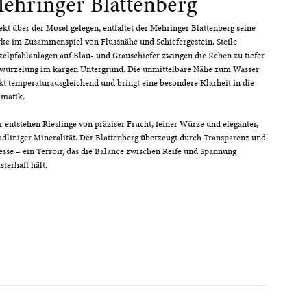
ehringer Blattenberg
ekt über der Mosel gelegen, entfaltet der Mehringer Blattenberg seine
rke im Zusammenspiel von Flussnähe und Schiefergestein. Steile
zelpfahlanlagen auf Blau- und Grauschiefer zwingen die Reben zu tiefer
wurzelung im kargen Untergrund. Die unmittelbare Nähe zum Wasser
kt temperaturausgleichend und bringt eine besondere Klarheit in die
matik.
r entstehen Rieslinge von präziser Frucht, feiner Würze und eleganter,
adliniger Mineralität. Der Blattenberg überzeugt durch Transparenz und
esse – ein Terroir, das die Balance zwischen Reife und Spannung
sterhaft hält.