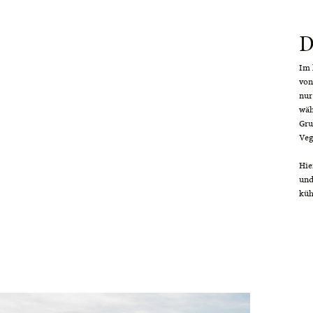
D
Im 
von
nur
wäh
Gru
Veg
Hie
und
küh