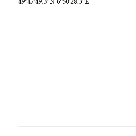
49°47'49.3"N 6°50'28.3"E