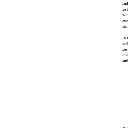
Süd
zu 
Ton
eis
sie
Das
und
zus
und
auß