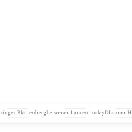
ringer Blattenberg
Leiwener Laurentiuslay
Dhroner H