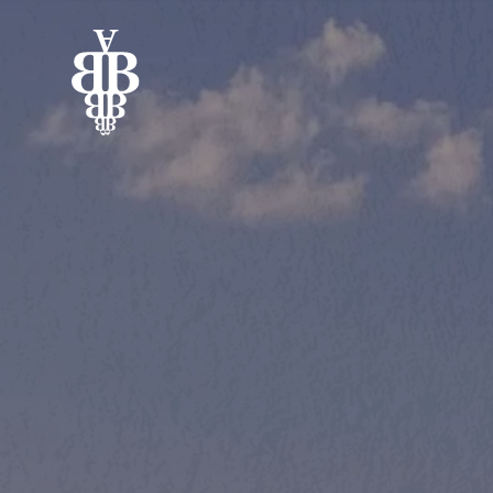
Schreiben Sie uns gerne ein
Nachricht oder schauen Sie 
in 
Leiwen
 vorbei!
Nutzen Sie das Formular für Ihre Anf
in unserem Weingut. Sie erreichen un