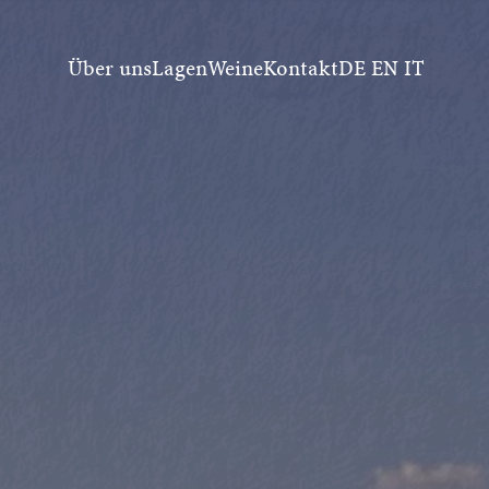
Über uns
Lagen
Weine
Kontakt
DE
EN
IT
er Weinprobe oder für einen Besuch 
ir freuen uns auf den Kontakt mit 