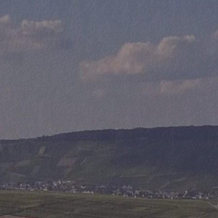
e
me
*
ontakt
il
*
eff
*