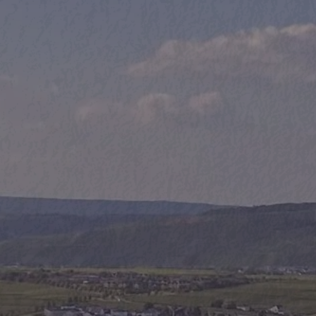
Ihnen!
+49 (0)6507 93 970 46
info@bender-wine.d
Na
K
Ema
Betr