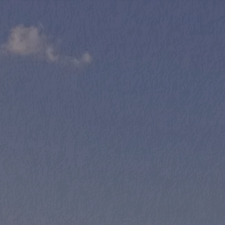
e 
bei uns 
rage zu unserer Preisliste, zur Buchung ein
s auch gerne telefonisch oder per E-Mail. W