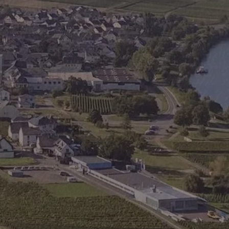
hricht
*
Jetzt Senden